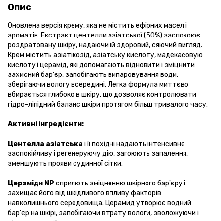
Опис
Оновлена ​​версія крему, яка не містить ефірних масел і
ароматів. Екстракт центелли азіатської (50%) заспокоює
роздратовану шкіру, надаючи їй здоровий, сяючий вигляд.
Крем містить азіатікозід, азіатську кислоту, мадекасовую
кислоту і церамід, які допомагають відновити і зміцнити
захисний бар'єр, запобігають випаровування води,
зберігаючи вологу всередині. Легка формула миттєво
вбирається глибоко в шкіру, що дозволяє контролювати
гідро-ліпідний баланс шкіри протягом більш тривалого часу.
Активні інгредієнти:
Центелла азіатська
і її похідні надають інтенсивне
заспокійливу і регенеруючу дію, загоюють запалення,
зменшують прояви судинної сітки.
Цераміди NP
сприяють зміцненню шкірного бар'єру і
захищає його від шкідливого впливу факторів
навколишнього середовища. Церамид утворює водний
бар'єр на шкірі, запобігаючи втрату вологи, зволожуючи і