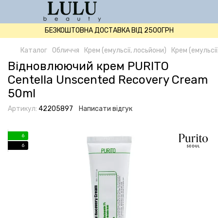
БЕЗКОШТОВНА ДОСТАВКА ВІД 2500ГРН
Каталог
Обличчя
Крем (емульсії, лосьйони)
Крем (емульсії
Відновлюючий крем PURITO
Centella Unscented Recovery Cream
50ml
Артикул:
42205897
Написати відгук
6
6