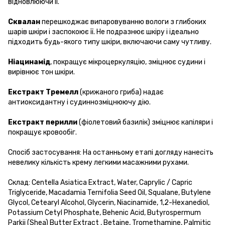
відновлюючи її.
Сквалан
перешкоджає випаровуванню вологи з глибоких
шарів шкіри і заспокоює її. Не подразнює шкіру і ідеально
підходить будь-якого типу шкіри, включаючи саму чутливу.
Ніацинамід
, покращує мікроцеркуляцію, зміцнює судини і
вирівнює тон шкіри.
Екстракт Тремелл
(крижаного гриба) надає
антиоксидантну і судиннозміцнюючу дію.
Екстракт перилли
(фіолетовий базилік) зміцнює капіляри і
покращує кровообіг.
Спосіб застосування: На останньому етапі догляду нанесіть
невелику кількість крему легкими масажними рухами.
Склад: Centella Asiatica Extract, Water, Caprylic / Capric
Triglyceride, Macadamia Ternifolia Seed Oil, Squalane, Butylene
Glycol, Cetearyl Alcohol, Glycerin, Niacinamide, 1,2-Hexanediol,
Potassium Cetyl Phosphate, Behenic Acid, Butyrospermum
Parkii (Shea) Butter Extract , Betaine, Tromethamine, Palmitic