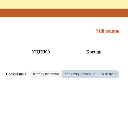
Мій кошик
УЦІНКА
Бренди
за популярністю
спочатку дешевше
за назвою
Сортування: