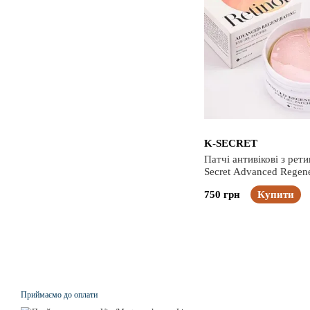
K-SECRET
Патчі антивікові з рет
Secret Advanced Regene
Gel Patches (Retinol), 
750 грн
Купити
Приймаємо до оплати