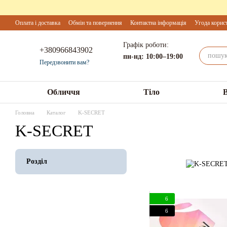
Перейти до основного контенту
Оплата і доставка
Обмін та повернення
Контактна інформація
Угода корис
Графік роботи:
+380966843902
пн-нд: 10:00–19:00
Передзвонити вам?
Обличчя
Тіло
Головна
Каталог
K-SECRET
K-SECRET
Розділ
6
6