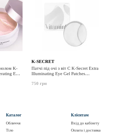
K-SECRET
инолом K-
Патчі під очі з віт С K-Secret Extra
rating Eye
Illuminating Eye Gel Patches
60шт
Vitamin C, 60шт
750 грн
Каталог
Клієнтам
Обличчя
Вхід до кабінету
Тіло
Оплата і доставка