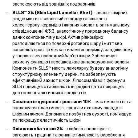
заспокоюють від зовнішніх подразників.
SLLS™ 2% (Skin Lipid Lamellar Shet)
- аналог шкірних
ліпідів містить «золотий стандарт» кількості
холестеролу, керамідів і жирних кислот в оптимальному
співвідношенні 4:3:3, аналогічному природному балансу
даних компонентів у шкірі. Актив рівномірно
розподіляється по поверхні рогового шару і миттєво
заповнює простір між клітинами епідермісу, завдяки чому
утворюється природний бар'єр шкіри. Забезпечує
захисну функцію і перешкоджає випаровуванню вологи.
Компоненти SLLS™ мають ламелярну будову аналогічну
структурному елементу дерми, та забезпечують
ефективніший захист шкіри. Ліпосомалізація формули
SLLS підвищує стабільність інгредієнтів та покращує
доставлення активних інгредієнтів.
Сквалан із цукрової тростини 10%
– має емолентні та
зволожуючі властивості, завдяки схожому складу зі
шкірним жиром. Допомагає позбутися сухості, пом'якшує
та покращує еластичність шкіри.
Олія жожоба та ши 2%
- глибоко зволожують,
загоюють тріщини та ранки, стимулюють вироблення