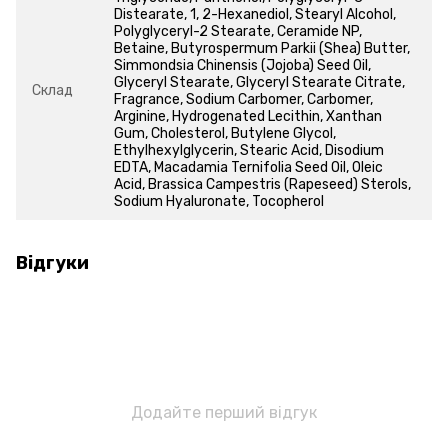
Distearate, 1, 2-Hexanediol, Stearyl Alcohol,
Polyglyceryl-2 Stearate, Ceramide NP,
Betaine, Butyrospermum Parkii (Shea) Butter,
Simmondsia Chinensis (Jojoba) Seed Oil,
Glyceryl Stearate, Glyceryl Stearate Citrate,
Склад
Fragrance, Sodium Carbomer, Carbomer,
Arginine, Hydrogenated Lecithin, Xanthan
Gum, Cholesterol, Butylene Glycol,
Ethylhexylglycerin, Stearic Acid, Disodium
EDTA, Macadamia Ternifolia Seed Oil, Oleic
Acid, Brassica Campestris (Rapeseed) Sterols,
Sodium Hyaluronate, Tocopherol
Відгуки
Додайте перший відгук