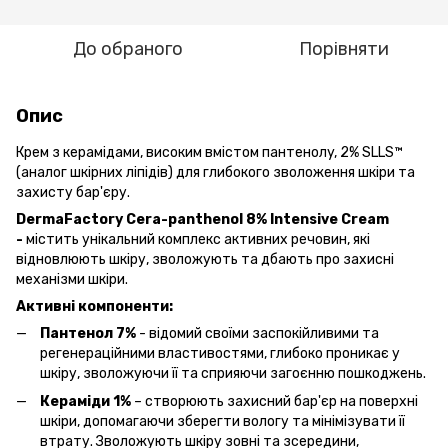
До обраного
Порівняти
Опис
Крем з керамідами, високим вмістом пантенолy, 2% SLLS™
(аналог шкірних ліпідів) для глибокого зволоження шкіри та
захисту бар'єру.
DermaFactory Cera-panthenol 8% Intensive Cream
-
містить
унікальний комплекс активних речовин, які
відновлюють шкіру, зволожують та дбають про захисні
механізми шкіри.
Активні компоненти:
Пантенол 7%
- відомий своїми заспокійливими та
регенераційними властивостями, глибоко проникає у
шкіру, зволожуючи її та сприяючи загоєнню пошкоджень.
Кераміди 1%
– створюють захисний бар'єр на поверхні
шкіри, допомагаючи зберегти вологу та мінімізувати її
втрату. Зволожують шкіру зовні та зсередини,