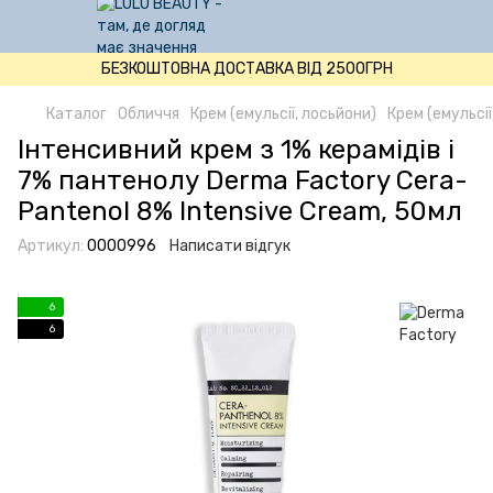
БЕЗКОШТОВНА ДОСТАВКА ВІД 2500ГРН
Каталог
Обличчя
Крем (емульсії, лосьйони)
Крем (емульсі
Інтенсивний крем з 1% керамідів і
7% пантенолу Derma Factory Cera-
Pantenol 8% Intensive Cream, 50мл
Артикул:
0000996
Написати відгук
6
6