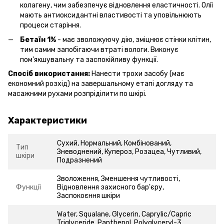
колагену, чим забезпечує відновлення еластичності. Олії
мають антиоксидантні властивості та уповільнюють
процеси старіння.
Бетаїн 1%
- має зволожуючу дію, зміцнює стінки клітин,
тим самим запобігаючи втраті вологи. Виконує
пом'якшувальну та заспокійливу функції.
Спосіб використання:
Нанести трохи засобу (має
економний розхід) на завершальному етапі догляду та
масажними рухами розпріділити по шкірі.
Характеристики
Сухий, Нормальний, Комбінований,
Тип
Зневоднений, Купероз, Розацеа, Чутливий,
шкіри
Подразнений
Зволоження, Зменшення чутливості,
Функції
Відновлення захисного бар'єру,
Заспокоєння шкіри
Water, Squalane, Glycerin, Caprylic/Capric
Triglyceride, Panthenol, Polyglyceryl-3