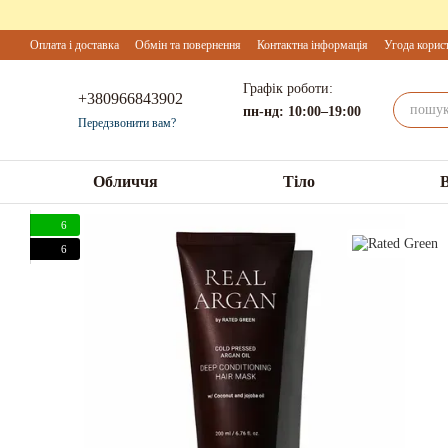
Перейти до основного контенту
Оплата і доставка
Обмін та повернення
Контактна інформація
Угода корис
Графік роботи:
+380966843902
пн-нд: 10:00–19:00
Передзвонити вам?
Обличчя
Тіло
6
6