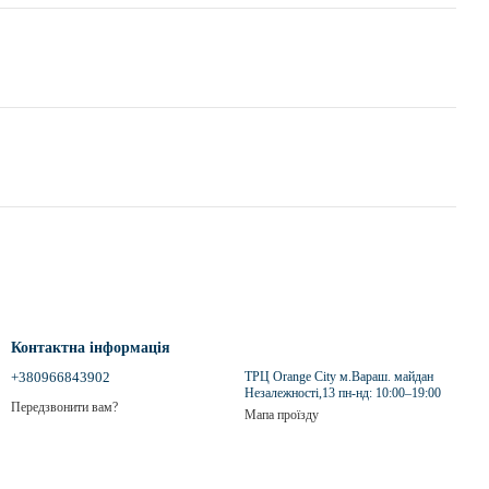
Контактна інформація
+380966843902
ТРЦ Orange City м.Вараш. майдан
Незалежності,13 пн-нд: 10:00–19:00
Передзвонити вам?
Мапа проїзду