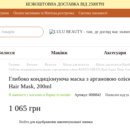
БЕЗКОШТОВНА ДОСТАВКА ВІД 2500ГРН
тувача
Оплата частинами та Миттєва розстрочка
Система лояльності
Волосся
Макіяж
Аксесуари
Головна
Каталог
Волосся
Маска для волосся
Маска для волосся Rate
Глибоко кондиціонуюча маска з аргановою олією RATED GREEN Real Argan Deep Cond
Глибоко кондиціонуюча маска з аргановою олі
Hair Mask, 200ml
В наявності у магазині м.Вараш та онлайн
Артикул: 0000842
Написати відгук
1 065 грн
Ввійти
для відображення накопичувальної знижки
%