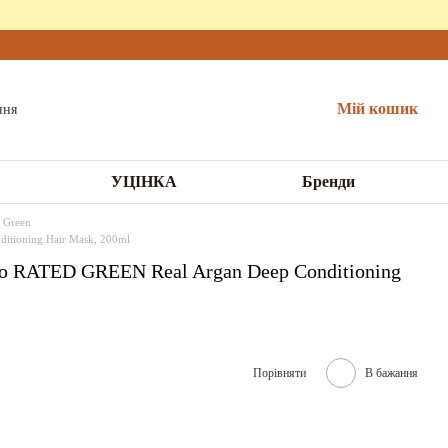
Мій кошик
УЦІНКА
Бренди
d Green
itioning Hair Mask, 200ml
єю RATED GREEN Real Argan Deep Conditioning
Порівняти
В бажання