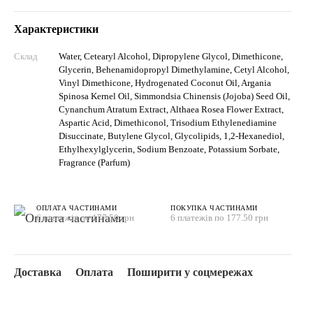
Характеристики
Склад
Water, Cetearyl Alcohol, Dipropylene Glycol, Dimethicone,
Glycerin, Behenamidopropyl Dimethylamine, Cetyl Alcohol,
Vinyl Dimethicone, Hydrogenated Coconut Oil, Argania
Spinosa Kernel Oil, Simmondsia Chinensis (Jojoba) Seed Oil,
Cynanchum Atratum Extract, Althaea Rosea Flower Extract,
Aspartic Acid, Dimethiconol, Trisodium Ethylenediamine
Disuccinate, Butylene Glycol, Glycolipids, 1,2-Hexanediol,
Ethylhexylglycerin, Sodium Benzoate, Potassium Sorbate,
Fragrance (Parfum)
ОПЛАТА ЧАСТИНАМИ
ПОКУПКА ЧАСТИНАМИ
6 платежів по 177.50 грн
6 платежів по 177.50 грн
Доставка
Оплата
Поширити у соцмережах