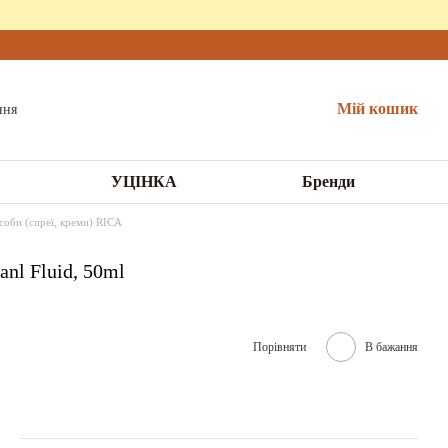
Мій кошик
УЦІНКА
Бренди
соби (спреї, креми) RICA
anl Fluid, 50ml
Порівняти
В бажання