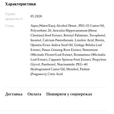
Характеристики
Термін
05.2026
придатності
Склад
Aqua (Water/Eau), Alcohol Denat., PEG-35 Castor Oil,
Polysorbate 20, Aesculus Hippocastanum (Horse
Chestnut) Seed Extract, Retinyl Palmitate, Tocopherol,
Inositol, Calcium Pantothenate, Linoleic Acid, Biotin,
Opuntia Ficus–Indica Seed Oil, Ginkgo Biloba Leaf
Extract, Panax Ginseng Root Extract, Nasturtium
Officinale Flower/Leaf Extract, Rosmarinus Officinalis
Leaf Extract, Capparis Spinosa Fruit Extract, Propylene
Glycol, Panthenol, Niacinamide, PEG–40
Hydrogenated Castor Oil, Menthol, Parfum
(Fragrance), Citric Acid.
Доставка
Оплата
Поширити у соцмережах