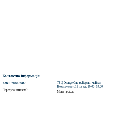
Контактна інформація
+380966843902
ТРЦ Orange City м.Вараш. майдан
Незалежності,13 пн-нд: 10:00–19:00
Передзвонити вам?
Мапа проїзду