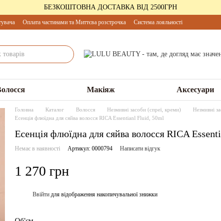
БЕЗКОШТОВНА ДОСТАВКА ВІД 2500ГРН
тувача
Оплата частинами та Миттєва розстрочка
Система лояльності
Волосся
Макіяж
Аксесуари
Головна
Каталог
Волосся
Незмивні засоби (спреї, креми)
Незмивні за
Есенція флюїдна для сяйва волосся RICA Essentianl Fluid, 50ml
Есенція флюїдна для сяйва волосся RICA Essenti
Немає в наявності
Артикул: 0000794
Написати відгук
1 270 грн
Ввійти
для відображення накопичувальної знижки
%
Об'єм