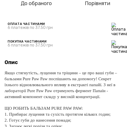
До обраного
Порівняти
ОПЛАТА ЧАСТИНАМИ
6 платежів по 37.50 грн
ПОКУПКА ЧАСТИНАМИ
6 платежів по 37.50 грн
Опис
Якщо стягнутість, лущення та тріщини – це про ваші губи –
бальзами Pure Paw Paw поспішають на допомогу!
Секрет
їхнього відновлювального впливу в екстракті папайї.
З неї в
лабораторії Pure Paw Paw отримують фермент Папаїн -
активний компонент складу у високій концентрації.
ЩО РОБИТЬ БАЛЬЗАМ PURE PAW PAW:
1. Прибирає лущення та сухість протягом кількох годин;
2. Готує губи до нанесення помади;
3. Загоює легкі порізи та опіки;