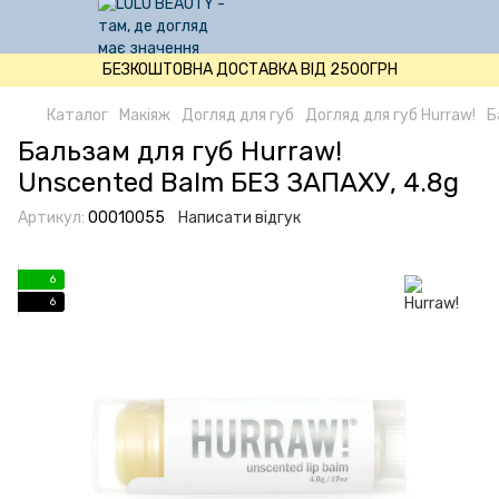
БЕЗКОШТОВНА ДОСТАВКА ВІД 2500ГРН
Каталог
Макіяж
Догляд для губ
Догляд для губ Hurraw!
Б
Бальзам для губ Hurraw!
Unscented Balm БЕЗ ЗАПАХУ, 4.8g
Артикул:
00010055
Написати відгук
6
6