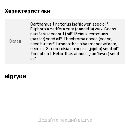
Характеристики
Carthamus tinctorius (safflower) seed oil*,
Euphorbia cerifera cera (candellia) wax, Cocos
nucifera (coconut) oil*, Ricinus communis
(castor) seed oil*, Theobroma cacao (cacao)
Склад
seed butter*, Limnanthes alba (meadowfoam)
seed oil, Simmondsia chinensis (jojoba) seed oil*,
Tocopherol, Helianthus annuus (sunflower) seed
oil*
Відгуки
Додайте перший відгук