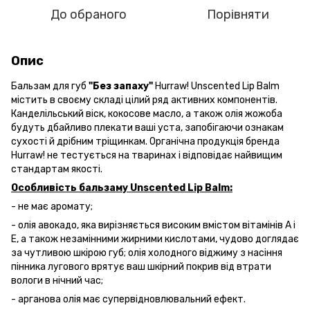
До обраного
Порівняти
Опис
Бальзам для губ
"Без запаху"
Hurraw! Unscented Lip Balm
містить в своєму складі цілий ряд активних компонентів.
Канделільський віск, кокосове масло, а також олія жожоба
будуть дбайливо плекати ваші уста, запобігаючи ознакам
сухості й дрібним тріщинкам. Органічна продукція бренда
Hurraw! не тестується на тваринах і відповідає найвищим
стандартам якості.
Особливість бальзаму Unscented Lip Balm:
- не має аромату;
- олія авокадо, яка вирізняється високим вмістом вітамінів А і
Е, а також незамінними жирними кислотами, чудово доглядає
за чутливою шкірою губ; олія холодного віджиму з насіння
пінника лугового врятує ваш шкірний покрив від втрати
вологи в нічний час;
- арганова олія має супервідновлювальний ефект.