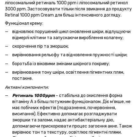
ліпосомальний ретиналь 1000 ppm і ліпосомальний ретинол
3000 ppm. Застосовувати тільки після звикання до продукту
Retinal 1000 ppm Cream для більш інтенсивного догляду.
Функціонал крему:
відновлює порушений цикл оновлення шкіри, відлущуючи
відмерлі клітини та запускаючи вироблення колагену;
скорочення пір та зморшок;
вирівнювання рельєфу та відновлення пружності шкіри;
боротьба із віковими змінами шкірного покриву;
вирівнювання тону шкіри, освітлення пігментних плям,
постакне.
Активні компоненти:
Ретиналь 1000ppm
– стабільна до окислення форма
вітаміну А з більш потужним функціоналом. Діє м’якше, не
має побічних ефектів (подразнення, почервоніння,
висипання). Ефективно допомагає розгладжувати
зморшки та заломи, надає антибактеріальну дію,
допомагаючи прискорювати процес загоєння акне. Також
вирівнює тон та текстуру, освітлює пігментні плями.