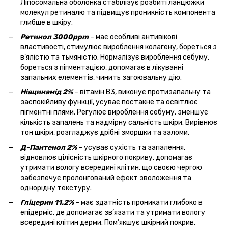
Ліпосомальна оболонка стабілізує розбиті ланцюжки
молекул ретиналю та підвищує проникність компонента
глибше в шкіру.
Ретинол 3000ppm
– має особливі антивікові
властивості, стимулює вироблення колагену, бореться з
в’ялістю та тьмяністю. Нормалізує вироблення себуму,
бореться з пігментацією, допомагає в лікуванні
запальних елементів, чинить загоювальну дію.
Ніацинамід 2%
– вітамін B3, виконує протизапальну та
заспокійливу функції, усуває постакне та освітлює
пігментні плями. Регулює вироблення себуму, зменшує
кількість запалень та надмірну сальність шкіри. Вирівнює
тон шкіри, розгладжує дрібні зморшки та заломи.
Д-Пантенол 2%
– усуває сухість та запалення,
відновлює цілісність шкірного покриву, допомагає
утримати вологу всередині клітин, що своєю чергою
забезпечує пролонгований ефект зволоження та
однорідну текстуру.
Гліцерин 11.2%
– має здатність проникати глибоко в
епідерміс, де допомагає зв’язати та утримати вологу
всередині клітин дерми. Пом’якшує шкірний покрив,