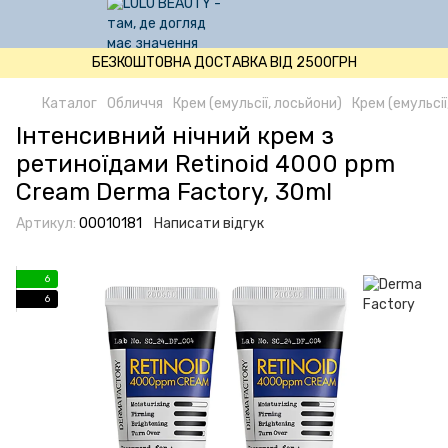
БЕЗКОШТОВНА ДОСТАВКА ВІД 2500ГРН
Каталог
Обличчя
Крем (емульсії, лосьйони)
Крем (емульсі
Інтенсивний нічний крем з
ретиноїдами Retinoid 4000 ppm
Cream Derma Factory, 30ml
Артикул:
00010181
Написати відгук
6
6