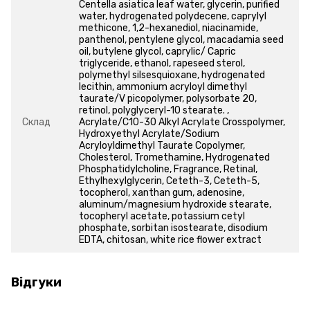
Centella asiatica leaf water, glycerin, purified
water, hydrogenated polydecene, caprylyl
methicone, 1,2-hexanediol, niacinamide,
panthenol, pentylene glycol, macadamia seed
oil, butylene glycol, caprylic/ Capric
triglyceride, ethanol, rapeseed sterol,
polymethyl silsesquioxane, hydrogenated
lecithin, ammonium acryloyl dimethyl
taurate/V picopolymer, polysorbate 20,
retinol, polyglyceryl-10 stearate. ,
Склад
Acrylate/C10-30 Alkyl Acrylate Crosspolymer,
Hydroxyethyl Acrylate/Sodium
Acryloyldimethyl Taurate Copolymer,
Cholesterol, Tromethamine, Hydrogenated
Phosphatidylcholine, Fragrance, Retinal,
Ethylhexylglycerin, Ceteth-3, Ceteth-5,
tocopherol, xanthan gum, adenosine,
aluminum/magnesium hydroxide stearate,
tocopheryl acetate, potassium cetyl
phosphate, sorbitan isostearate, disodium
EDTA, chitosan, white rice flower extract
Відгуки