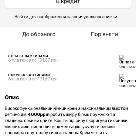
В кредит
Ввійти
для відображення накопичувальної знижки
%
До обраного
Порівняти
ОПЛАТА ЧАСТИНАМИ
6 платежів по 191.67 грн
ПОКУПКА ЧАСТИНАМИ
6 платежів по 191.67 грн
Опис
Високофункціональний нічний крем з максимальним вмістом
ретиноїдів
4000ppm
робить шкіру більш пружною та
гладкою, поки ви спите. Кошти під силу скоригувати ознаки
вікових змін, висвітлити пігментацію, усунути ознаки
гіперкератозу, позбутися запалень. Крем містить