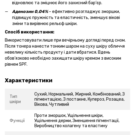
відновлює та зміцнює його захисний бар’єр.
Аденозин 0,04%
– ефективно розгладжує зморшки,
підвищує пружність та еластичність, зменшує вікові
зміни та вирівнює рельєф шкіри.
Спосіб використання:
Використовувати лише при вечірньому догляді перед сном.
Після тонера нанести тонким шаром на суху шкіру обличчя
невелику кількість продукту і дати вбратися. Вдень
обов’язково необхідно захищати шкіру кремом з високим
рівнем SPF.
Характеристики
Сухий, Нормальний, Жирний, Комбінований, З
Тип
пігментацією, З постакне, Купероз, Розацеа,
шкіри
Вікова, Чутливий
Проти зморшок, Ущільнення шкіри,
Функції
Ущільнення дерми, Зменшення пігментації,
Виробництво колагену та еластину