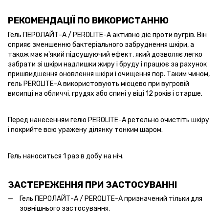
РЕКОМЕНДАЦІЇ ПО ВИКОРИСТАННЮ
Гель ПЕРОЛАЙТ-А / PEROLITE-A активно діє проти вугрів. Він
сприяє зменшенню бактеріального забруднення шкіри, а
також має м'який підсушуючий ефект, який дозволяє легко
забрати зі шкіри надлишки жиру і бруду і працює за рахунок
пришвидшення оновлення шкіри і очищення пор. Таким чином,
гель PEROLITE-A використовують місцево при вугровій
висипці на обличчі, грудях або спині у віці 12 років і старше.
Перед нанесенням гелю PEROLITE-A ретельно очистіть шкіру
і покрийте всю уражену ділянку тонким шаром.
Гель наноситься 1 раз в добу на ніч.
ЗАСТЕРЕЖЕННЯ ПРИ ЗАСТОСУВАННІ
Гель ПЕРОЛАЙТ-А / PEROLITE-A призначений тільки для
зовнішнього застосування.