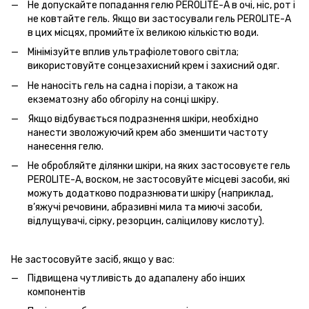
Не допускайте попадання гелю PEROLITE-A в очі, ніс, рот і
не ковтайте гель. Якщо ви застосували гель PEROLITE-A
в цих місцях, промийте їх великою кількістю води.
Мінімізуйте вплив ультрафіолетового світла;
використовуйте сонцезахисний крем і захисний одяг.
Не наносіть гель на садна і порізи, а також на
екзематозну або обгорілу на сонці шкіру.
Якщо відбувається подразнення шкіри, необхідно
нанести зволожуючий крем або зменшити частоту
нанесення гелю.
Не обробляйте ділянки шкіри, на яких застосовуєте гель
PEROLITE-A, воском, не застосовуйте місцеві засоби, які
можуть додатково подразнювати шкіру (наприклад,
в’яжучі речовини, абразивні мила та миючі засоби,
відлущувачі, сірку, резорцин, саліцилову кислоту).
Не застосовуйте засіб, якщо у вас:
Підвищена чутливість до адапалену або інших
компонентів