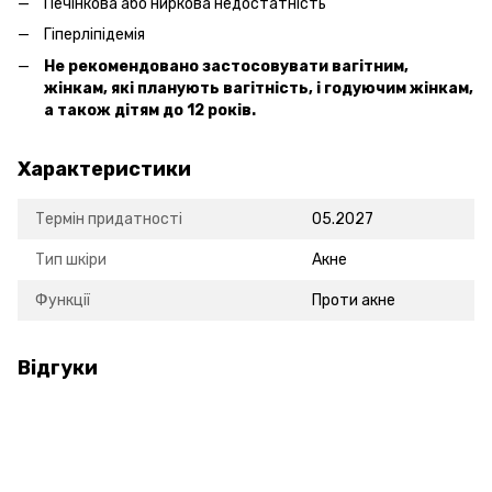
Печінкова або ниркова недостатність
Гіперліпідемія
Не рекомендовано застосовувати вагітним,
жінкам, які планують вагітність, і годуючим жінкам,
а також дітям до 12 років.
Характеристики
Термін придатності
05.2027
Тип шкіри
Акне
Функції
Проти акне
Відгуки