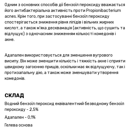
Одним з основних способів дії бензоїл пероксиду вважається
його антибактеріальна активність проти Propionibacterium
acnes. Крім того, при застосуванні бензоїл пероксиду
спостерігається зниження рівня ліпідів і вільних жирних
кислот, а також м'яка десквамація (активність, що сушить та
відлущує) з одночасним зниженням кількості комедонів і
акне.
Адапален використовується для зменшення вугрового
висипу. Він може зменшити кількість і тяжкість акне і сприяти
швидкому загоєнню прищів, оскільки має як відлущуючу, так і
протизапальну дію, а також може зменшувати утворення
комедонів.
СКЛАД
Водний бензоїл пероксид еквівалентний безводному бензоїл
пероксиду - 2,5%
Адапален - 0,1%
Гелева основа