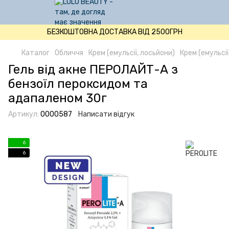
БЕЗКОШТОВНА ДОСТАВКА ВІД 2500ГРН
Каталог
Обличчя
Крем (емульсії, лосьйони)
Крем (емульсі
Гель від акне ПЕРОЛАЙТ-А з
бензоїл пероксидом та
адапаленом 30г
Артикул:
0000587
Написати відгук
6
6